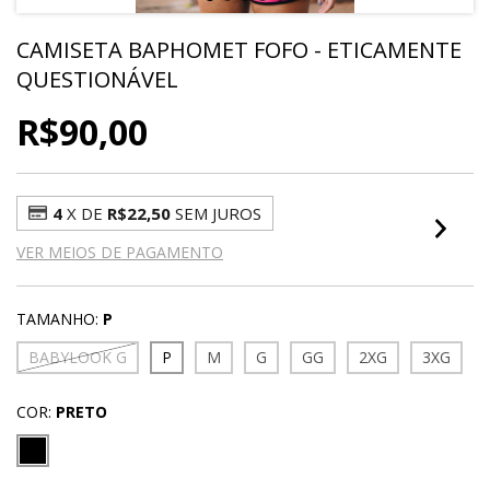
CAMISETA BAPHOMET FOFO - ETICAMENTE
QUESTIONÁVEL
R$90,00
4
X DE
R$22,50
SEM JUROS
VER MEIOS DE PAGAMENTO
TAMANHO:
P
BABYLOOK G
P
M
G
GG
2XG
3XG
COR:
PRETO